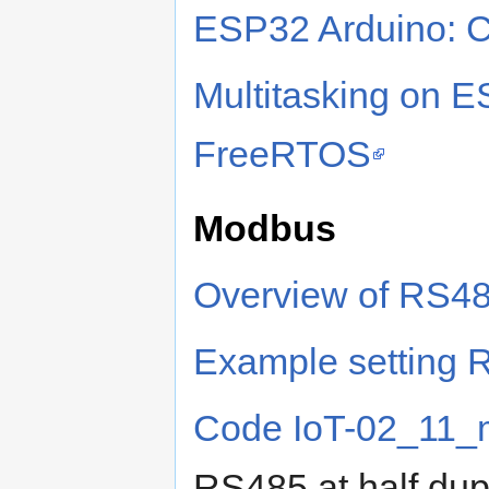
ESP32 Arduino: C
Multitasking on E
FreeRTOS
Modbus
Overview of RS48
Example setting 
Code IoT-02_11
RS485 at half du