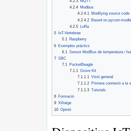
4.2.3
MQTT
4.2.4
Modbus
4.2.4.1
Modifying source code
4.2.4.2
Based on pycom-modb
4.2.5
LoRa
5
IoT-Vertebrae
5.1
Raspberry
6
Exemples pràctics
6.1
Sensor ModBus de temperatura i h
7
SBC
7.1
PocketBeagle
7.1.1
Grove Kit
7.1.1.1
Visió general
7.1.1.2
Primera connexió a la x
7.1.1.3
Tutorials
8
Formació
9
Xifratge
10
Opinió