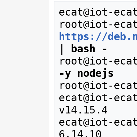
ecat@iot-eca
root@iot-eca
https://deb.
| bash -
root@iot-eca
-y nodejs
root@iot-eca
ecat@iot-eca
v14.15.4

ecat@iot-eca