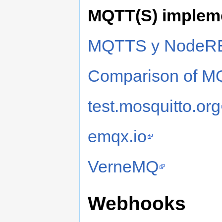
MQTT(S) implem
MQTTS y NodeR
Comparison of M
test.mosquitto.org
emqx.io
VerneMQ
Webhooks