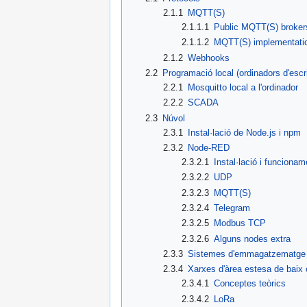
2.1.1
MQTT(S)
2.1.1.1
Public MQTT(S) broker
2.1.1.2
MQTT(S) implementati
2.1.2
Webhooks
2.2
Programació local (ordinadors d'escri
2.2.1
Mosquitto local a l'ordinador
2.2.2
SCADA
2.3
Núvol
2.3.1
Instal·lació de Node.js i npm
2.3.2
Node-RED
2.3.2.1
Instal·lació i funcion
2.3.2.2
UDP
2.3.2.3
MQTT(S)
2.3.2.4
Telegram
2.3.2.5
Modbus TCP
2.3.2.6
Alguns nodes extra
2.3.3
Sistemes d'emmagatzematge i
2.3.4
Xarxes d'àrea estesa de bai
2.3.4.1
Conceptes teòrics
2.3.4.2
LoRa