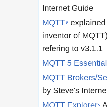
Internet Guide
MQTT
explained 
inventor of MQTT).
refering to v3.1.1
MQTT 5 Essentia
MQTT Brokers/Ser
by Steve's Intern
MQTT Explorer
A