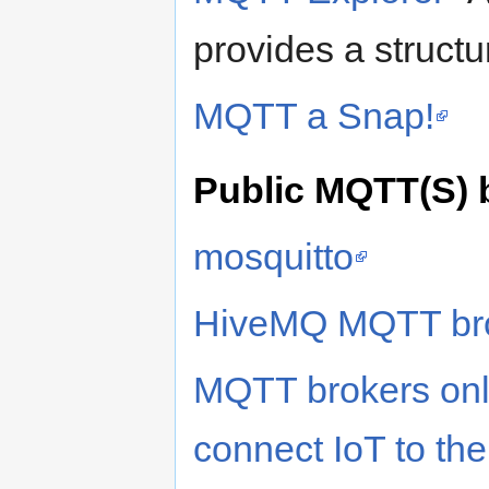
provides a structu
MQTT a Snap!
Public MQTT(S) 
mosquitto
HiveMQ MQTT br
MQTT brokers onlin
connect IoT to the