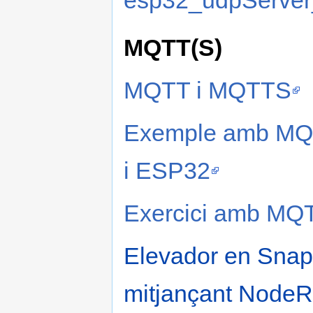
MQTT(S)
MQTT i MQTTS
Exemple amb MQ
i ESP32
Exercici amb MQ
Elevador en Snap
mitjançant NodeR