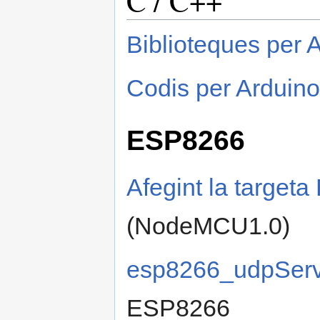
Biblioteques per
Codis per Arduin
ESP8266
Afegint la target
(NodeMCU1.0)
esp8266_udpServ
ESP8266