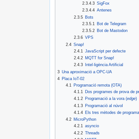
2.3.4.3
SigFox
2.3.4.4
Antenes
2.3.5
Bots
2.3.5.1
Bot de Telegram
2.3.5.2
Bot de Mastodon
2.3.6
VPS
2.4
Snap!
2.4.1
JavaScript per defecte
2.4.2
MQTT for Snap!
2.4.3
Intel·ligència Artificial
3
Una aproximació a OPC-UA
4
Placa IoT-02
4.1
Programació remota (OTA)
4.1.1
Dos programes de prova de p
4.1.2
Programació a la vora (
edge
)
4.1.3
Programació al núvol
4.1.4
Els tres mètodes de program
4.2
MicroPython
4.2.1
asyncio
4.2.2
Threads