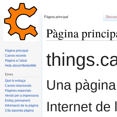
Pàgina principal
Discus
Pàgina princip
Salta a:
navegació
,
cerca
Pàgina principal
things.ca
Canvis recents
Pàgina a l’atzar
Help about MediaWiki
Eines
Una pàgina 
Què hi enllaça
Canvis relacionats
Pàgines especials
Versió per a impressora
Enllaç permanent
Internet de
Informació de la pàgina
Cita aquesta pàgina