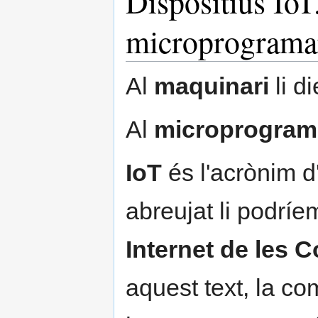
Dispositius IoT
microprograma
Al
maquinari
li d
Al
microprogram
IoT
és l'acrònim d
abreujat li podríe
Internet de les 
aquest text, la c