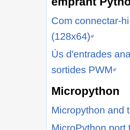
emprant Pyth
Com connectar-h
(128x64)
Ús d'entrades an
sortides PWM
Micropython
Micropython and t
MicroPython port