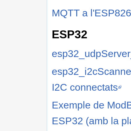
MQTT a l'ESP82
ESP32
esp32_udpServe
esp32_i2cScanner
I2C connectats
Exemple de ModB
ESP32 (amb la pl