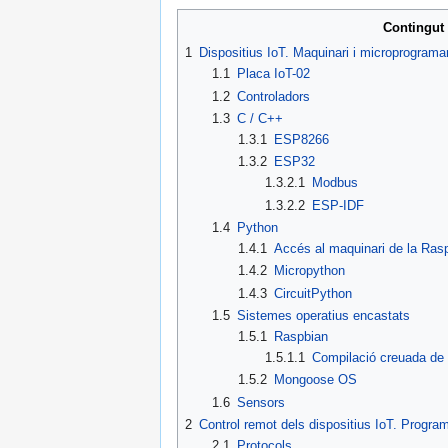
Contingut
1
Dispositius IoT. Maquinari i microprogramar
1.1
Placa IoT-02
1.2
Controladors
1.3
C / C++
1.3.1
ESP8266
1.3.2
ESP32
1.3.2.1
Modbus
1.3.2.2
ESP-IDF
1.4
Python
1.4.1
Accés al maquinari de la Ras
1.4.2
Micropython
1.4.3
CircuitPython
1.5
Sistemes operatius encastats
1.5.1
Raspbian
1.5.1.1
Compilació creuada de 
1.5.2
Mongoose OS
1.6
Sensors
2
Control remot dels dispositius IoT. Program
2.1
Protocols