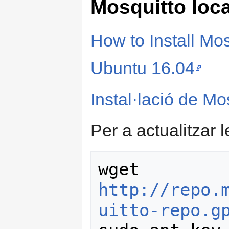
Mosquitto loca
How to Install Mo
Ubuntu 16.04
Instal·lació de M
Per a actualitzar 
wget 
http://repo.
uitto-repo.g