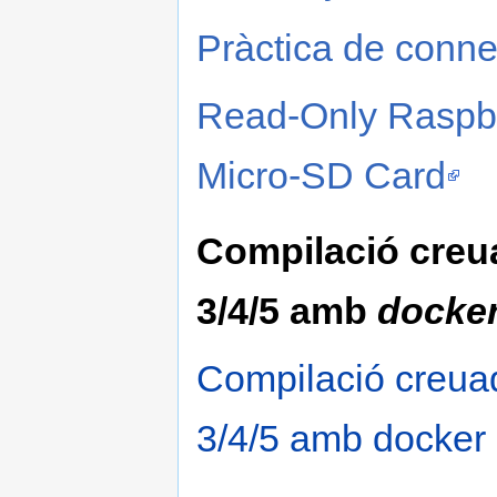
Pràctica de conne
Read-Only Raspbe
Micro-SD Card
Compilació creua
3/4/5 amb
docke
Compilació creuad
3/4/5 amb docker