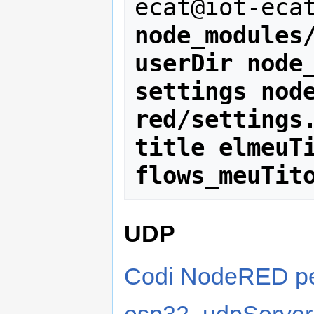
ecat@iot-eca
node_modules
userDir node
settings nod
red/settings
title elmeuTi
flows_meuTit
UDP
Codi NodeRED pe
esp32_udpServe